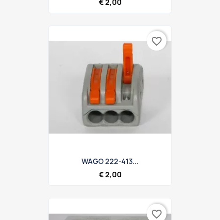
€ 2,00
favorite_border
WAGO 222-413...
€ 2,00
favorite_border