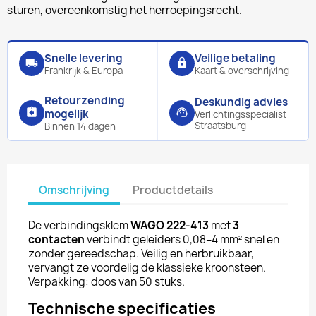
sturen, overeenkomstig het herroepingsrecht.
Snelle levering
Veilige betaling
local_shipping
lock
Frankrijk & Europa
Kaart & overschrijving
Retourzending
Deskundig advies
assignment_return
support_agent
mogelijk
Verlichtingsspecialist
Straatsburg
Binnen 14 dagen
Omschrijving
Productdetails
De verbindingsklem
WAGO 222-413
met
3
contacten
verbindt geleiders 0,08–4 mm² snel en
zonder gereedschap. Veilig en herbruikbaar,
vervangt ze voordelig de klassieke kroonsteen.
Verpakking: doos van 50 stuks.
Technische specificaties