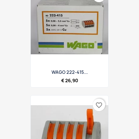
WAGO 222-415...
€ 26,90
favorite_border