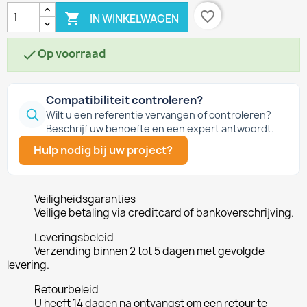
favorite_border

IN WINKELWAGEN
Op voorraad

Compatibiliteit controleren?
Wilt u een referentie vervangen of controleren?
Beschrijf uw behoefte en een expert antwoordt.
Hulp nodig bij uw project?
Veiligheidsgaranties
Veilige betaling via creditcard of bankoverschrijving.
Leveringsbeleid
Verzending binnen 2 tot 5 dagen met gevolgde
levering.
Retourbeleid
U heeft 14 dagen na ontvangst om een retour te