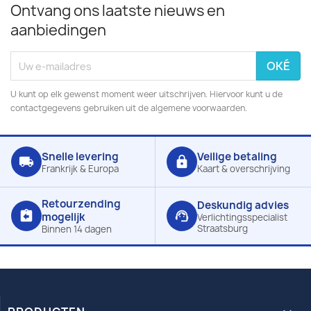
Ontvang ons laatste nieuws en
aanbiedingen
U kunt op elk gewenst moment weer uitschrijven. Hiervoor kunt u de
contactgegevens gebruiken uit de algemene voorwaarden.
Snelle levering
Veilige betaling
local_shipping
lock
Frankrijk & Europa
Kaart & overschrijving
Retourzending
Deskundig advies
assignment_return
support_agent
mogelijk
Verlichtingsspecialist
Straatsburg
Binnen 14 dagen