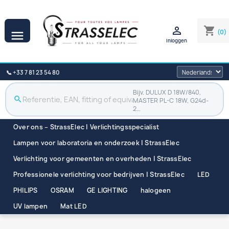

shopping_cart
(0)

Inloggen
📞 +33 7 81 23 54 80
Bijv. DULUX D 18W/840,
search
MASTER PL-C 18W, G24d-
2…
Over ons – StrassElec | Verlichtingsspecialist
Lampen voor laboratoria en onderzoek | StrassElec
Verlichting voor gemeenten en overheden | StrassElec
Professionele verlichting voor bedrijven | StrassElec
LED
PHILIPS
OSRAM
GE LIGHTING
halogeen
UV lampen
Mat LED