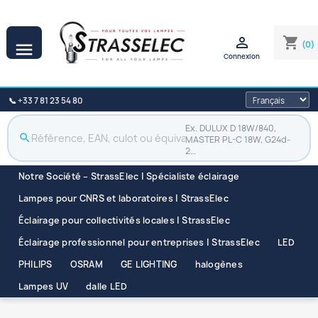

shopping_cart
(0)

Connexion
📞 +33 7 81 23 54 80
Ex. DULUX D 18W/840,
search
MASTER PL-C 18W, G24d-
2…
Notre Société – StrassElec | Spécialiste éclairage
Lampes pour CNRS et laboratoires | StrassElec
Éclairage pour collectivités locales | StrassElec
Éclairage professionnel pour entreprises | StrassElec
LED
PHILIPS
OSRAM
GE LIGHTING
halogènes
Lampes UV
dalle LED