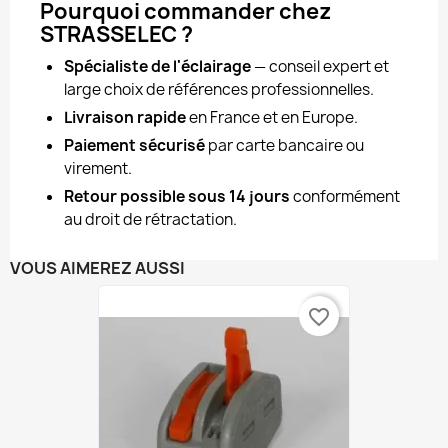
Pourquoi commander chez
STRASSELEC ?
Spécialiste de l'éclairage
— conseil expert et
large choix de références professionnelles.
Livraison rapide
en France et en Europe.
Paiement sécurisé
par carte bancaire ou
virement.
Retour possible sous 14 jours
conformément
au droit de rétractation.
VOUS AIMEREZ AUSSI
favorite_border