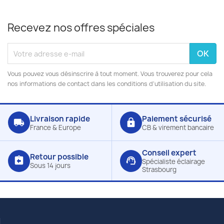
Recevez nos offres spéciales
Vous pouvez vous désinscrire à tout moment. Vous trouverez pour cela
nos informations de contact dans les conditions d'utilisation du site.
Livraison rapide
Paiement sécurisé
local_shipping
lock
France & Europe
CB & virement bancaire
Conseil expert
Retour possible
assignment_return
support_agent
Spécialiste éclairage
Sous 14 jours
Strasbourg