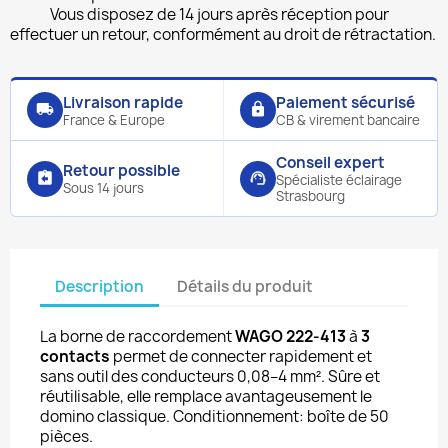
Vous disposez de 14 jours après réception pour
effectuer un retour, conformément au droit de rétractation.
Livraison rapide
Paiement sécurisé
local_shipping
lock
France & Europe
CB & virement bancaire
Conseil expert
Retour possible
assignment_return
support_agent
Spécialiste éclairage
Sous 14 jours
Strasbourg
Description
Détails du produit
La borne de raccordement
WAGO 222-413
à
3
contacts
permet de connecter rapidement et
sans outil des conducteurs 0,08–4 mm². Sûre et
réutilisable, elle remplace avantageusement le
domino classique. Conditionnement: boîte de 50
pièces.