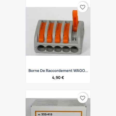
favorite_border
Borne De Raccordement WAGO...
4,90 €
favorite_border