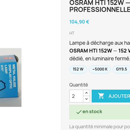
OSRAM HTI 152W 
PROFESSIONNELL
104,90 €
HT
Lampe à décharge aux hal
OSRAM HTI 152W
—
152 
dédié, en luminaire fermé
152 W
~5000 K
GY9.5
Quantité

AJOUTER
en stock

La quantité minimale pour po