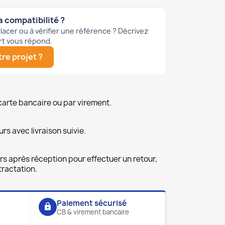
a compatibilité ?
acer ou à vérifier une référence ? Décrivez
rt vous répond.
re projet ?
carte bancaire ou par virement.
urs avec livraison suivie.
rs après réception pour effectuer un retour,
ractation.
Paiement sécurisé
lock
CB & virement bancaire