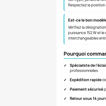
Respectez la position
Est-ce le bon modèl
Vérifiez la désignati
puissance 152 W et le 
interchangeables entr
Pourquoi comma
✓
Spécialiste de l'écla
professionnelles
✓
Expédition rapide
de
✓
Paiement sécurisé
p
✓
Retour sous 14 jour