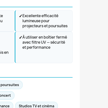
✓
te
Excellente efficacité
au
lumineuse pour
projecteurs et poursuites
✓
À utiliser en boîtier fermé
avec filtre UV — sécurité
et performance
is en
r
t poursuites
concert
inance
Studios TV et cinéma