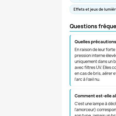
Effets et jeux de lumiè
Questions fréqu
Quelles précautions
En raison de leur fort
pression interne élev
uniquement dans un boî
avec filtres UV. Elles 
en cas de bris, aérer e
l'arc à l'œil nu.
Comment est-elle a
C'est une lampe à décha
l'amorceur) correspon
son type, jamais un br