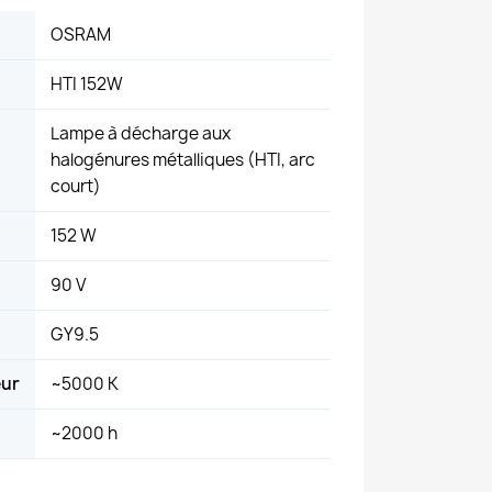
OSRAM
HTI 152W
Lampe à décharge aux
halogénures métalliques (HTI, arc
court)
152 W
90 V
GY9.5
eur
~5000 K
~2000 h