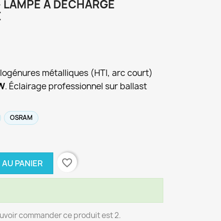
— LAMPE À DÉCHARGE
E
ogénures métalliques (HTI, arc court)
W
. Éclairage professionnel sur ballast
.
OSRAM
favorite_border
 AU PANIER
uvoir commander ce produit est 2.