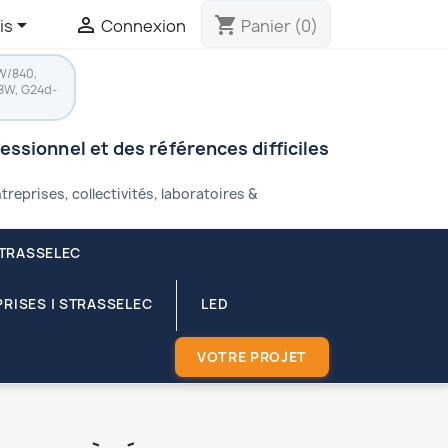


shopping_cart
is
Connexion
Panier
(0)
W/840,
8W, G24d-
fessionnel et des références difficiles
treprises, collectivités, laboratoires &
STRASSELEC
RISES | STRASSELEC
LED
VOTRE PROJET