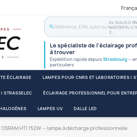
França
Ex. DULUX D 18
search
MASTER PL-C 1
2…
Le spécialiste de l'éclairage pro
à trouver
Expédition rapide depuis
Strasbourg
— en
particuliers
STE ÉCLAIRAGE
LAMPES POUR CNRS ET LABORATOIRES | 
 | STRASSELEC
ÉCLAIRAGE PROFESSIONNEL POUR ENTREP
HALOGÈNES
LAMPES UV
DALLE LED
OSRAM HTI 152W — lampe à décharge professionnelle