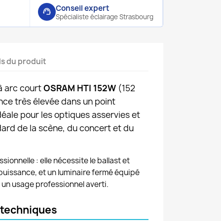
Conseil expert
support_agent
Spécialiste éclairage Strasbourg
ls du produit
à arc court
OSRAM HTI 152W
(152
nce très élevée dans un point
éale pour les optiques asservies et
dard de la scène, du concert et du
onnelle : elle nécessite le ballast et
puissance, et un luminaire fermé équipé
à un usage professionnel averti.
 techniques