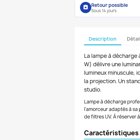
Retour possible
assignment_return
Sous 14 jours
Description
Détai
La lampe à décharge 
W) délivre une lumina
lumineux minuscule, id
la projection. Un stan
studio.
Lampe à décharge professi
l'amorceur adaptés à sa 
de filtres UV. À réserver 
Caractéristiques