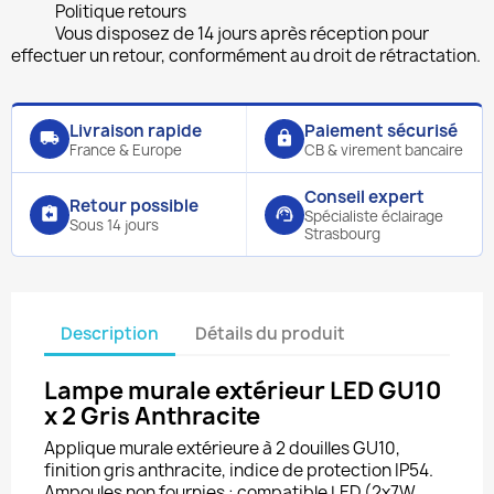
Politique retours
Vous disposez de 14 jours après réception pour
effectuer un retour, conformément au droit de rétractation.
Livraison rapide
Paiement sécurisé
local_shipping
lock
France & Europe
CB & virement bancaire
Conseil expert
Retour possible
assignment_return
support_agent
Spécialiste éclairage
Sous 14 jours
Strasbourg
Description
Détails du produit
Lampe murale extérieur LED GU10
x 2 Gris Anthracite
Applique murale extérieure à 2 douilles GU10,
finition gris anthracite, indice de protection IP54.
Ampoules non fournies : compatible LED (2x7W