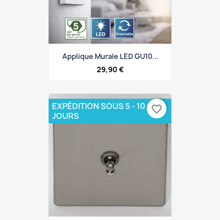
Applique Murale LED GU10...
29,90 €
EXPÉDITION SOUS 5 - 10
favorite_border
JOURS