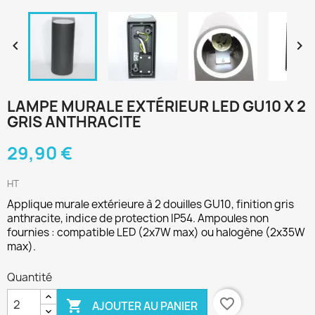


LAMPE MURALE EXTÉRIEUR LED GU10 X 2
GRIS ANTHRACITE
29,90 €
HT
Applique murale extérieure à 2 douilles GU10, finition gris
anthracite, indice de protection IP54. Ampoules non
fournies : compatible LED (2x7W max) ou halogène (2x35W
max).
Quantité
favorite_border

AJOUTER AU PANIER