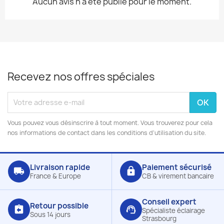
Aucun avis n'a été publié pour le moment.
Recevez nos offres spéciales
Vous pouvez vous désinscrire à tout moment. Vous trouverez pour cela
nos informations de contact dans les conditions d'utilisation du site.
Livraison rapide
Paiement sécurisé
local_shipping
lock
France & Europe
CB & virement bancaire
Conseil expert
Retour possible
assignment_return
support_agent
Spécialiste éclairage
Sous 14 jours
Strasbourg