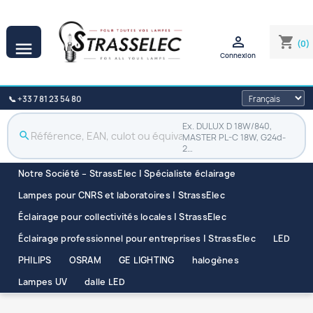

shopping_cart
(0)

Connexion
📞 +33 7 81 23 54 80
Ex. DULUX D 18W/840,
search
MASTER PL-C 18W, G24d-
2…
Notre Société – StrassElec | Spécialiste éclairage
Lampes pour CNRS et laboratoires | StrassElec
Éclairage pour collectivités locales | StrassElec
Éclairage professionnel pour entreprises | StrassElec
LED
PHILIPS
OSRAM
GE LIGHTING
halogènes
Lampes UV
dalle LED