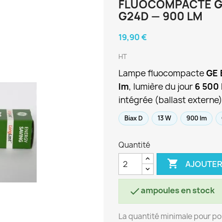
FLUOCOMPACTE GE 
G24D — 900 LM
19,90 €
HT
Lampe fluocompacte
GE 
lm
, lumière du jour
6 500
intégrée (ballast externe)
Biax D
13 W
900 lm
Quantité

AJOUTER
ampoules en stock

La quantité minimale pour po