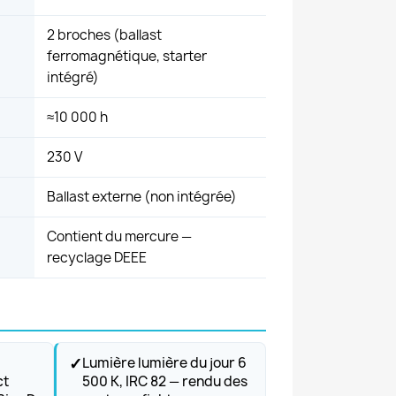
2 broches (ballast
ferromagnétique, starter
intégré)
≈10 000 h
230 V
Ballast externe (non intégrée)
Contient du mercure —
recyclage DEEE
✓
Lumière lumière du jour 6
ct
500 K, IRC 82 — rendu des