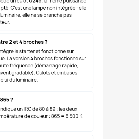
ssède un culot
G24d
, la même puissance
apté. C'est une lampe non intégrée : elle
 luminaire, elle ne se branche pas
teur.
tre 2 et 4 broches ?
ntègre le starter et fonctionne sur
ue. La version 4 broches fonctionne sur
haute fréquence (démarrage rapide,
ouvent gradable). Culots et embases
elui du luminaire.
 865 ?
indique un IRC de 80 à 89 ; les deux
empérature de couleur : 865 = 6 500 K