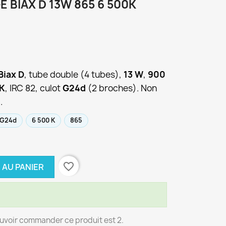
BIAX D 13W 865 6 500K
Biax D
, tube double (4 tubes),
13 W
,
900
 K
, IRC 82, culot
G24d
(2 broches). Non
.
G24d
6 500 K
865
favorite_border
 AU PANIER
uvoir commander ce produit est 2.