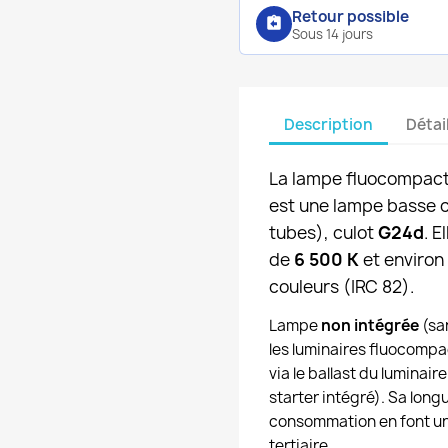
Retour possible
assignment_return
Sous 14 jours
Description
Détai
La lampe fluocompac
est une lampe basse 
tubes), culot
G24d
. E
de
6 500 K
et environ
couleurs (IRC 82).
Lampe
non intégrée
(san
les luminaires fluocompa
via le ballast du luminai
starter intégré). Sa long
consommation en font un
tertiaire.