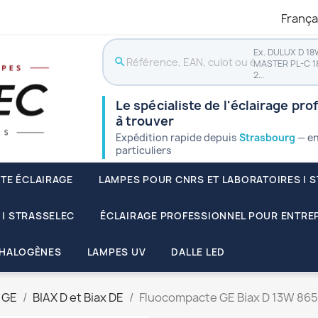
França
Ex. DULUX D 18
search
MASTER PL-C 1
2…
Le spécialiste de l'éclairage pro
à trouver
Expédition rapide depuis
Strasbourg
— en
particuliers
STE ÉCLAIRAGE
LAMPES POUR CNRS ET LABORATOIRES | 
 | STRASSELEC
ÉCLAIRAGE PROFESSIONNEL POUR ENTREP
HALOGÈNES
LAMPES UV
DALLE LED
 GE
BIAX D et Biax DE
Fluocompacte GE Biax D 13W 865