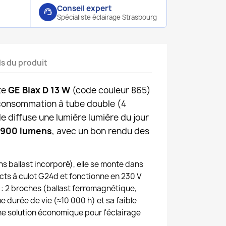
Conseil expert
support_agent
Spécialiste éclairage Strasbourg
ls du produit
te
GE Biax D 13 W
(code couleur 865)
consommation à tube double (4
lle diffuse une lumière lumière du jour
900 lumens
, avec un bon rendu des
s ballast incorporé), elle se monte dans
cts à culot G24d et fonctionne en 230 V
re : 2 broches (ballast ferromagnétique,
ue durée de vie (≈10 000 h) et sa faible
e solution économique pour l'éclairage