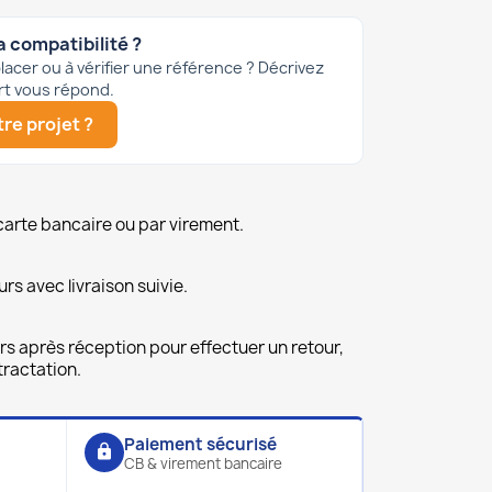
a compatibilité ?
acer ou à vérifier une référence ? Décrivez
rt vous répond.
re projet ?
carte bancaire ou par virement.
urs avec livraison suivie.
rs après réception pour effectuer un retour,
ractation.
Paiement sécurisé
lock
CB & virement bancaire