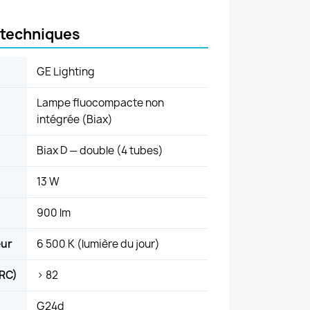
 techniques
GE Lighting
Lampe fluocompacte non
intégrée (Biax)
Biax D — double (4 tubes)
13 W
900 lm
eur
6 500 K (lumière du jour)
IRC)
> 82
G24d