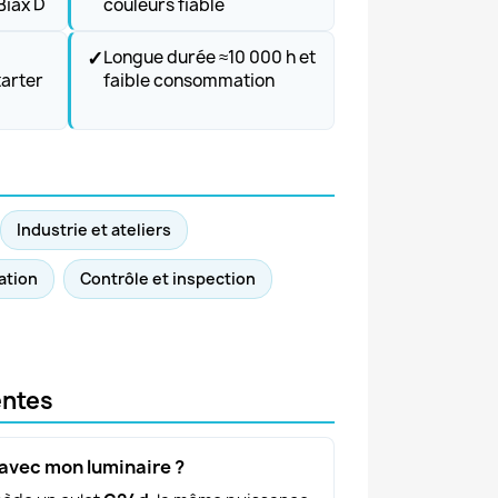
Biax D
couleurs fiable
✓
Longue durée ≈10 000 h et
tarter
faible consommation
Industrie et ateliers
ation
Contrôle et inspection
entes
 avec mon luminaire ?