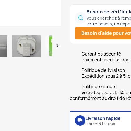
Besoin de vérifier l
Vous cherchez à rempl
votre besoin, un expe
Besoin d'aide pour vot

Garanties sécurité
Paiement sécurisé par 
Politique de livraison
Expédition sous 2 à 5 jo
Politique retours
Vous disposez de 14 jou
conformément au droit de rét
Livraison rapide
local_shipping
France & Europe