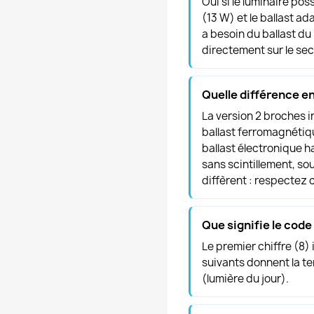
Oui si le luminaire po
(13 W) et le ballast ad
a besoin du ballast du
directement sur le sec
Quelle différence en
La version 2 broches i
ballast ferromagnétiq
ballast électronique 
sans scintillement, s
diffèrent : respectez c
Que signifie le code
Le premier chiffre (8) 
suivants donnent la t
(lumière du jour).