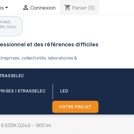


shopping_cart
is
Connexion
Panier
(0)
W/840,
8W, G24d-
fessionnel et des références difficiles
treprises, collectivités, laboratoires &
STRASSELEC
RISES | STRASSELEC
LED
VOTRE PROJET
 6 500K G24d — 900 lm