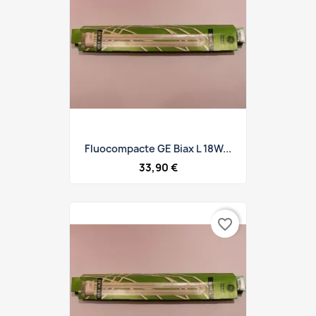
Fluocompacte GE Biax L 18W...
33,90 €
favorite_border