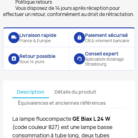
Politique retours
Vous disposez de 14 jours après réception pour
effectuer un retour, conformément au droit de rétractation.
Livraison rapide
Paiement sécurisé
local_shipping
lock
France & Europe
CB & virement bancaire
Conseil expert
Retour possible
assignment_return
support_agent
Spécialiste éclairage
Sous 14 jours
Strasbourg
Description
Détails du produit
Équivalences et anciennes références
La lampe fluocompacte
GE Biax L 24 W
(code couleur 827) est une lampe basse
consommation à tube long, deux tubes