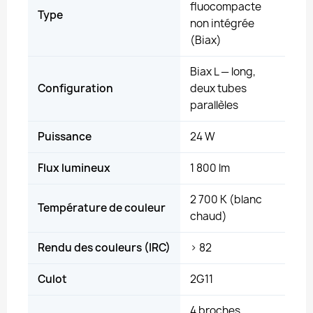
fluocompacte
Type
non intégrée
(Biax)
Biax L — long,
Configuration
deux tubes
parallèles
Puissance
24 W
Flux lumineux
1 800 lm
2 700 K (blanc
Température de couleur
chaud)
Rendu des couleurs (IRC)
> 82
Culot
2G11
4 broches