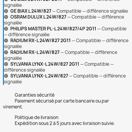
signalée
🔵
GE BIAX L 24W/827
— Compatible — différence signalée
🔵
OSRAM DULUX L 24W/827
— Compatible — différence
signalée
🔵
PHILIPS MASTER PL-L 24W/827/4P 2G11
— Compatible
— différence signalée
🔵
RADIUM RX-L 24W/827 2G11
— Compatible — différence
signalée
🔵
RADIUM RX-L 24W/827
— Compatible — différence
signalée
🔵
SYLVANIA LYNX-L 24W/827 2G11
— Compatible —
différence signalée
🔵
SYLVANIA LYNX-L 24W/827
— Compatible — différence
signalée
Garanties sécurité
Paiement sécurisé par carte bancaire ou par
virement.
Politique de livraison
Expédition sous 2 à 5 jours avec livraison suivie.