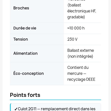
(ballast
Broches
électronique HF,
gradable)
Durée de vie
≈10 000 h
Tension
230 V
Ballast externe
Alimentation
(non intégrée)
Contient du
Éco-conception
mercure —
recyclage DEEE
Points forts
✓
Culot 2G11 — remplacement direct dans les