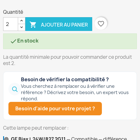
Quantité
favorite_border

AJOUTER AU PANIER
En stock

La quantité minimale pour pouvoir commander ce produit
est 2.
Besoin de vérifier la compatibilité ?
Vous cherchez à remplacer ou à vérifier une
référence ? Décrivez votre besoin, un expert vous
répond.
Besoin d'aide pour votre projet ?
Cette lampe peut remplacer :
🔵
GE Biax L 24W/827 2G11
— Compatible — différence