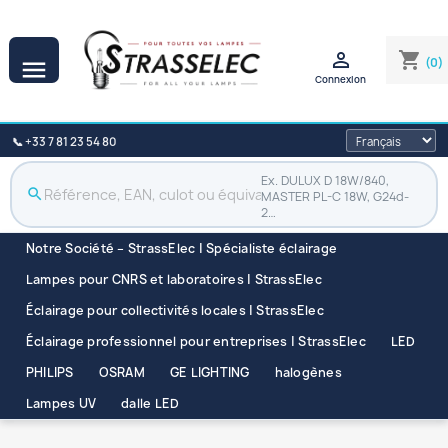

shopping_cart
(0)

Connexion
📞 +33 7 81 23 54 80
Ex. DULUX D 18W/840,
search
MASTER PL-C 18W, G24d-
2…
Notre Société – StrassElec | Spécialiste éclairage
Lampes pour CNRS et laboratoires | StrassElec
Éclairage pour collectivités locales | StrassElec
Éclairage professionnel pour entreprises | StrassElec
LED
PHILIPS
OSRAM
GE LIGHTING
halogènes
Lampes UV
dalle LED