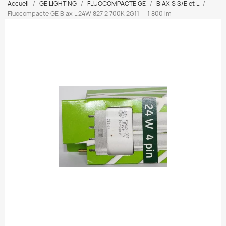
Accueil
GE LIGHTING
FLUOCOMPACTE GE
BIAX S S/E et L
Fluocompacte GE Biax L 24W 827 2 700K 2G11 — 1 800 lm