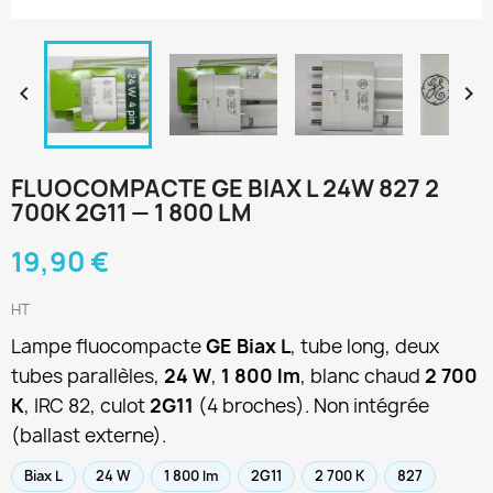


FLUOCOMPACTE GE BIAX L 24W 827 2
700K 2G11 — 1 800 LM
19,90 €
HT
Lampe fluocompacte
GE Biax L
, tube long, deux
tubes parallèles,
24 W
,
1 800 lm
, blanc chaud
2 700
K
, IRC 82, culot
2G11
(4 broches). Non intégrée
(ballast externe).
Biax L
24 W
1 800 lm
2G11
2 700 K
827