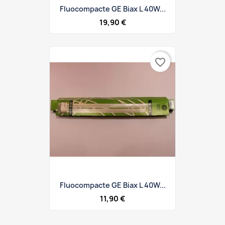
Fluocompacte GE Biax L 40W...
19,90 €
favorite_border
Fluocompacte GE Biax L 40W...
11,90 €