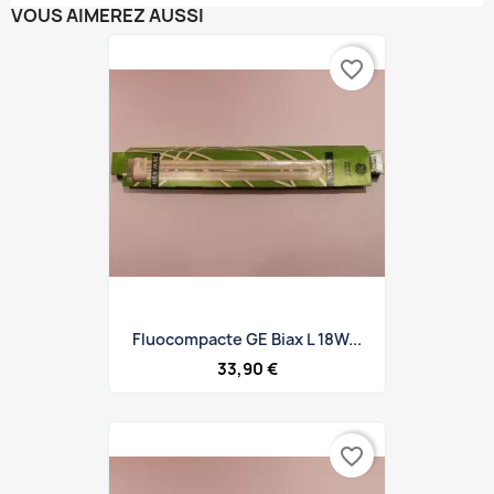
VOUS AIMEREZ AUSSI
favorite_border
Fluocompacte GE Biax L 18W...
33,90 €
favorite_border