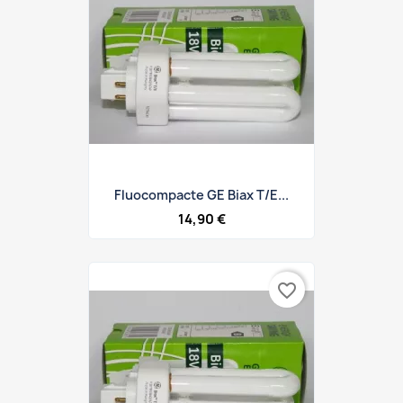
Fluocompacte GE Biax T/E...
14,90 €
favorite_border