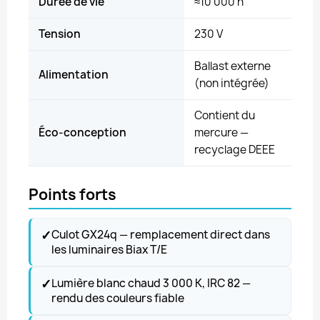
Durée de vie
≈10 000 h
Tension
230 V
Ballast externe
Alimentation
(non intégrée)
Contient du
Éco-conception
mercure —
recyclage DEEE
Points forts
✓
Culot GX24q — remplacement direct dans
les luminaires Biax T/E
✓
Lumière blanc chaud 3 000 K, IRC 82 —
rendu des couleurs fiable