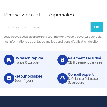
Recevez nos offres spéciales
Vous pouvez vous désinscrire à tout moment. Vous trouverez pour cela
nos informations de contact dans les conditions d'utilisation du site.
Livraison rapide
Paiement sécurisé
local_shipping
lock
France & Europe
CB & virement bancaire
Conseil expert
Retour possible
assignment_return
support_agent
Spécialiste éclairage
Sous 14 jours
Strasbourg