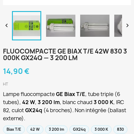


FLUOCOMPACTE GE BIAX T/E 42W 830 3
000K GX24Q — 3 200 LM
14,90 €
HT
Lampe fluocompacte
GE Biax T/E
, tube triple (6
tubes),
42 W
,
3 200 lm
, blanc chaud
3 000 K
, IRC
82, culot
GX24q
(4 broches). Non intégrée (ballast
externe).
Biax T/E
42 W
3 200 lm
GX24q
3 000 K
830