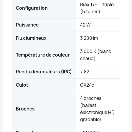
Biax T/E — triple
Configuration
(6 tubes)
Puissance
42 W
Flux lumineux
3 200 lm
3 000 K (blanc
Température de couleur
chaud)
Rendu des couleurs (IRC)
> 82
Culot
GX24q
4 broches
(ballast
Broches
électronique HF,
gradable)