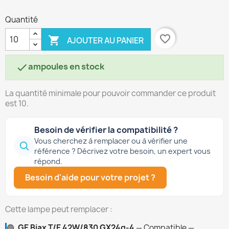
Quantité
favorite_border

AJOUTER AU PANIER
ampoules en stock

La quantité minimale pour pouvoir commander ce produit
est 10.
Besoin de vérifier la compatibilité ?
Vous cherchez à remplacer ou à vérifier une
référence ? Décrivez votre besoin, un expert vous
répond.
Besoin d'aide pour votre projet ?
Cette lampe peut remplacer :
🔵
GE Biax T/E 42W/830 GX24q-4
— Compatible —