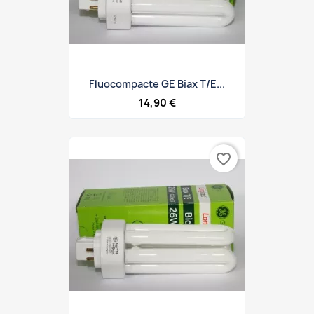
Fluocompacte GE Biax T/E...
14,90 €
favorite_border