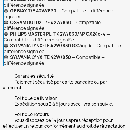
différence signalée
🔵
GE BIAX T/E 42W/830
— Compatible — différence
signalée
🔵
OSRAM DULUX T/E 42W/830
— Compatible —
différence signalée
🔵
PHILIPS MASTER PL-T 42W/830/4P GX24q-4
—
Compatible — différence signalée
🔵
SYLVANIA LYNX-TE 42W/830 GX24q-4
— Compatible —
différence signalée
🔵
SYLVANIA LYNX-TE 42W/830
— Compatible —
différence signalée
Garanties sécurité
Paiement sécurisé par carte bancaire ou par
virement.
Politique de livraison
Expédition sous 2 à 5 jours avec livraison suivie.
Politique retours
Vous disposez de 14 jours après réception pour
effectuer un retour, conformément au droit de rétractation.