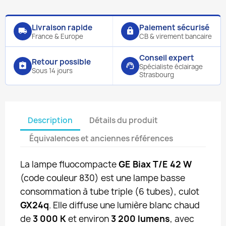
Livraison rapide
Paiement sécurisé
local_shipping
lock
France & Europe
CB & virement bancaire
Conseil expert
Retour possible
assignment_return
support_agent
Spécialiste éclairage
Sous 14 jours
Strasbourg
Description
Détails du produit
Équivalences et anciennes références
La lampe fluocompacte
GE Biax T/E 42 W
(code couleur 830) est une lampe basse
consommation à tube triple (6 tubes), culot
GX24q
. Elle diffuse une lumière blanc chaud
de
3 000 K
et environ
3 200 lumens
, avec