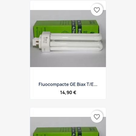
favorite_border
Fluocompacte GE Biax T/E...
14,90 €
favorite_border