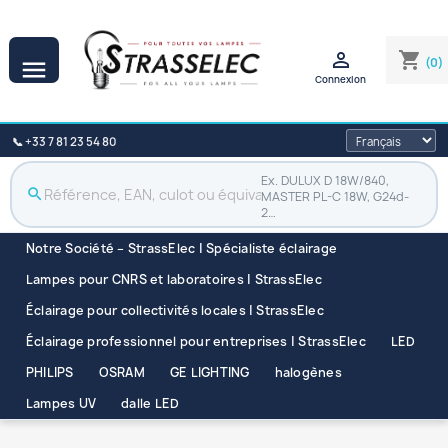

shopping_cart
(0)

Connexion
📞 +33 7 81 23 54 80
Ex. DULUX D 18W/840,
search
MASTER PL-C 18W, G24d-
2…
Notre Société – StrassElec | Spécialiste éclairage
Lampes pour CNRS et laboratoires | StrassElec
Éclairage pour collectivités locales | StrassElec
Éclairage professionnel pour entreprises | StrassElec
LED
PHILIPS
OSRAM
GE LIGHTING
halogènes
Lampes UV
dalle LED