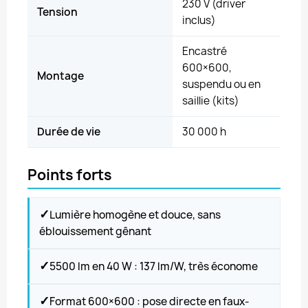
230 V (driver
Tension
inclus)
Encastré
600×600,
Montage
suspendu ou en
saillie (kits)
Durée de vie
30 000 h
Points forts
✓
Lumière homogène et douce, sans
éblouissement gênant
✓
5500 lm en 40 W : 137 lm/W, très économe
✓
Format 600×600 : pose directe en faux-