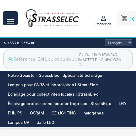

shopping_cart
(0)

Connexion
📞 +33 7 81 23 54 80
Ex. DULUX D 18W/840,
search
MASTER PL-C 18W, G24d-
2…
Notre Société – StrassElec | Spécialiste éclairage
Lampes pour CNRS et laboratoires | StrassElec
Éclairage pour collectivités locales | StrassElec
Éclairage professionnel pour entreprises | StrassElec
LED
PHILIPS
OSRAM
GE LIGHTING
halogènes
Lampes UV
dalle LED