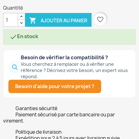
Quantité
favorite_border

AJOUTER AU PANIER
En stock

Besoin de vérifier la compatibilité ?
Vous cherchez à remplacer ou à vérifier une
référence ? Décrivez votre besoin, un expert vous
répond.
Besoin d'aide pour votre projet ?
Garanties sécurité
Paiement sécurisé par carte bancaire ou par
virement.
Politique de livraison
Expédition sous 2 à 5 jours avec livraison suivie.