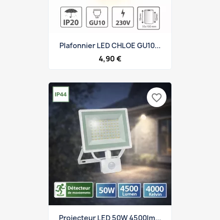
Plafonnier LED CHLOE GU10...
4,90 €
favorite_border
Projecteur LED 50W 4500lm...