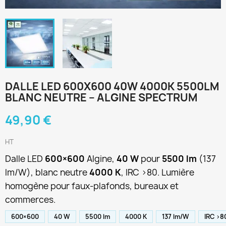
DALLE LED 600X600 40W 4000K 5500LM
BLANC NEUTRE – ALGINE SPECTRUM
49,90 €
HT
Dalle LED
600×600
Algine,
40 W
pour
5500 lm
(137
lm/W), blanc neutre
4000 K
, IRC >80. Lumière
homogène pour faux-plafonds, bureaux et
commerces.
600×600
40 W
5500 lm
4000 K
137 lm/W
IRC >8