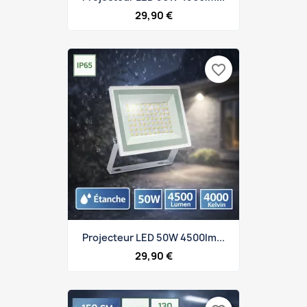
29,90 €
favorite_border
Projecteur LED 50W 4500lm...
29,90 €