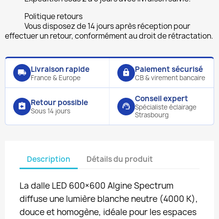
Politique retours
Vous disposez de 14 jours après réception pour
effectuer un retour, conformément au droit de rétractation.
Livraison rapide
Paiement sécurisé
local_shipping
lock
France & Europe
CB & virement bancaire
Conseil expert
Retour possible
assignment_return
support_agent
Spécialiste éclairage
Sous 14 jours
Strasbourg
Description
Détails du produit
La dalle LED 600×600 Algine Spectrum
diffuse une lumière blanche neutre (4000 K),
douce et homogène, idéale pour les espaces