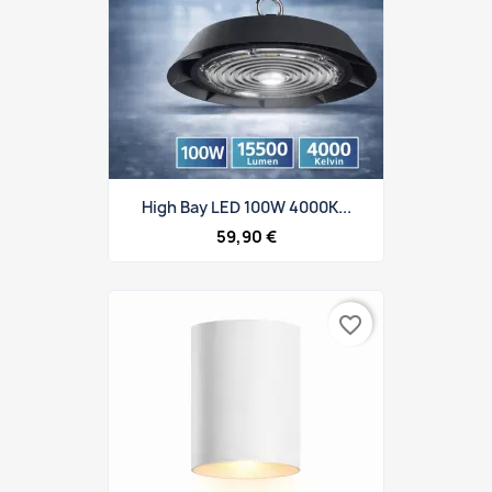
High Bay LED 100W 4000K...
59,90 €
favorite_border