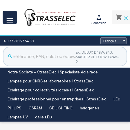

shopping_cart
(0)

Connexion
📞 +33 7 81 23 54 80
Ex. DULUX D 18W/840,
search
MASTER PL-C 18W, G24d-
2…
Notre Société – StrassElec | Spécialiste éclairage
Lampes pour CNRS et laboratoires | StrassElec
Éclairage pour collectivités locales | StrassElec
Éclairage professionnel pour entreprises | StrassElec
LED
PHILIPS
OSRAM
GE LIGHTING
halogènes
Lampes UV
dalle LED