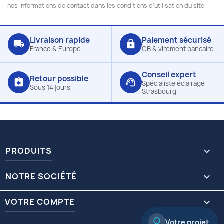
nos informations de contact dans les conditions d'utilisation du site.
Livraison rapide
Paiement sécurisé
local_shipping
lock
France & Europe
CB & virement bancaire
Conseil expert
Retour possible
assignment_return
support_agent
Spécialiste éclairage
Sous 14 jours
Strasbourg
PRODUITS

NOTRE SOCIÉTÉ

VOTRE COMPTE

Votre projet