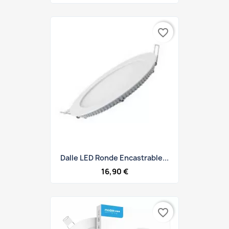
favorite_border
Dalle LED Ronde Encastrable...
16,90 €
favorite_border