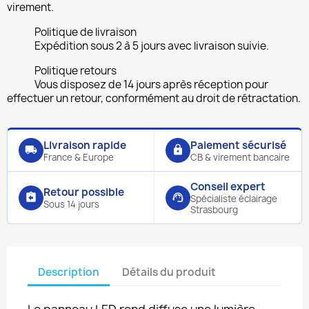
virement.
Politique de livraison
Expédition sous 2 à 5 jours avec livraison suivie.
Politique retours
Vous disposez de 14 jours après réception pour
effectuer un retour, conformément au droit de rétractation.
Livraison rapide
Paiement sécurisé
local_shipping
lock
France & Europe
CB & virement bancaire
Conseil expert
Retour possible
assignment_return
support_agent
Spécialiste éclairage
Sous 14 jours
Strasbourg
Description
Détails du produit