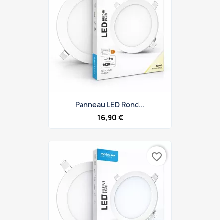
Panneau LED Rond...
16,90 €
favorite_border