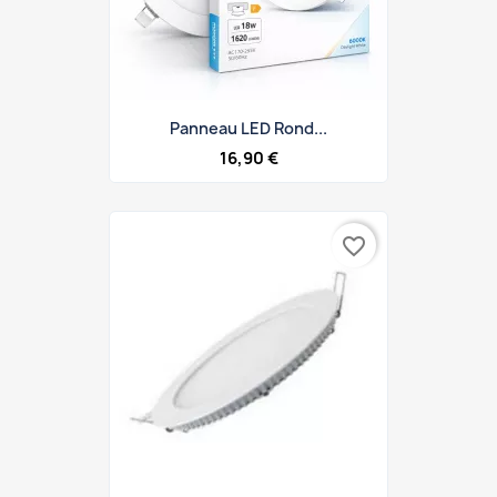
Panneau LED Rond...
16,90 €
favorite_border