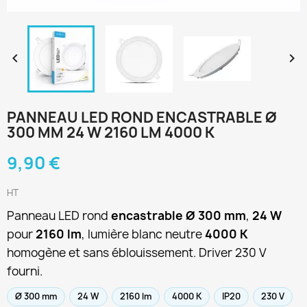


PANNEAU LED ROND ENCASTRABLE Ø
300 MM 24 W 2160 LM 4000 K
9,90 €
HT
Panneau LED rond
encastrable Ø 300 mm
,
24 W
pour
2160 lm
, lumière blanc neutre
4000 K
homogène et sans éblouissement. Driver 230 V
fourni.
Ø 300 mm
24 W
2160 lm
4000 K
IP20
230 V