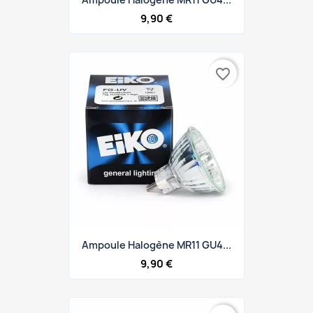
9,90 €
favorite_border
Ampoule Halogène MR11 GU4...
9,90 €