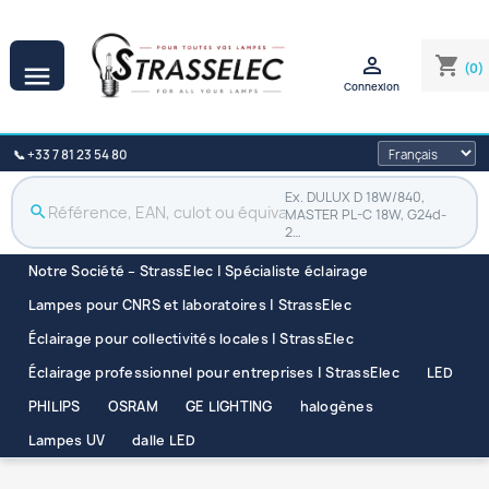

shopping_cart
(0)

Connexion
📞 +33 7 81 23 54 80
Ex. DULUX D 18W/840,
search
MASTER PL-C 18W, G24d-
2…
Notre Société – StrassElec | Spécialiste éclairage
Lampes pour CNRS et laboratoires | StrassElec
Éclairage pour collectivités locales | StrassElec
Éclairage professionnel pour entreprises | StrassElec
LED
PHILIPS
OSRAM
GE LIGHTING
halogènes
Lampes UV
dalle LED