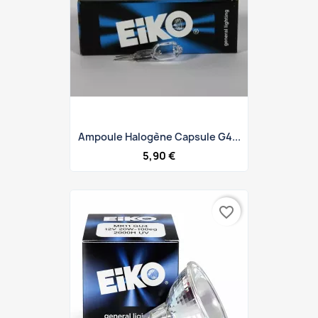
Ampoule Halogène Capsule G4...
5,90 €
favorite_border