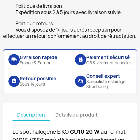
Politique de livraison
Expédition sous 2 à 5 jours avec livraison suivie.
Politique retours
Vous disposez de 14 jours après réception pour
effectuer un retour, conformément au droit de rétractation.
Livraison rapide
Paiement sécurisé
local_shipping
lock
France & Europe
CB & virement bancaire
Conseil expert
Retour possible
assignment_return
support_agent
Spécialiste éclairage
Sous 14 jours
Strasbourg
Description
Détails du produit
Le spot halogène EIKO
GU10 20 W
au format