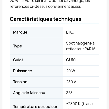
20 W ; si votre luminaire admet davantage, les
références ci-dessus conviennent aussi.
Caractéristiques techniques
Marque
EIKO
Spot halogène à
Type
réflecteur PAR16
Culot
GU10
Puissance
20 W
Tension
230 V
Angle de faisceau
36°
≈2800 K (blanc
Température de couleur