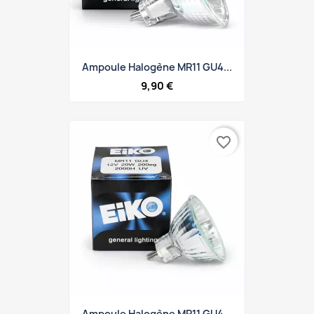
Ampoule Halogène MR11 GU4...
9,90 €
favorite_border
Ampoule Halogène MR11 GU4...