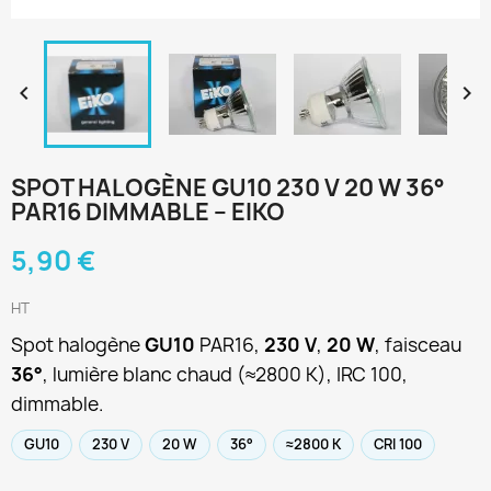


SPOT HALOGÈNE GU10 230 V 20 W 36°
PAR16 DIMMABLE – EIKO
5,90 €
HT
Spot halogène
GU10
PAR16,
230 V
,
20 W
, faisceau
36°
, lumière blanc chaud (≈2800 K), IRC 100,
dimmable.
GU10
230 V
20 W
36°
≈2800 K
CRI 100