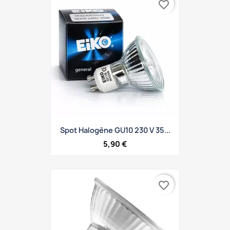
favorite_border
Spot Halogène GU10 230 V 35...
5,90 €
favorite_border