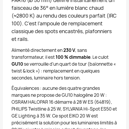
PAR16 (Ø 50 mm) délivre instantanément un
faisceau de 36° en lumière blanc chaud
(≈2800 K) au rendu des couleurs parfait (IRC
100). C'est l'ampoule de remplacement
classique des spots encastrés, plafonniers
et rails.
Alimenté directement en
230 V
, sans
transformateur, il est
100 % dimmable
. Le culot
GU10
se verrouille d'un quart de tour (baïonnette «
twist & lock ») : remplacement en quelques
secondes, luminaire hors tension.
Équivalences : aucune des quatre grandes
marques ne propose de GU10 halogène 20 W :
OSRAM HALOPAR 16 démarre à 28 W ES (64819),
PHILIPS Twistline à 25 W, SYLVANIA Hi-Spot ES50 et
GE Lighting à 35 W. Ce spot EIKO 20 W est
précisément la solution pour les luminaires limités à