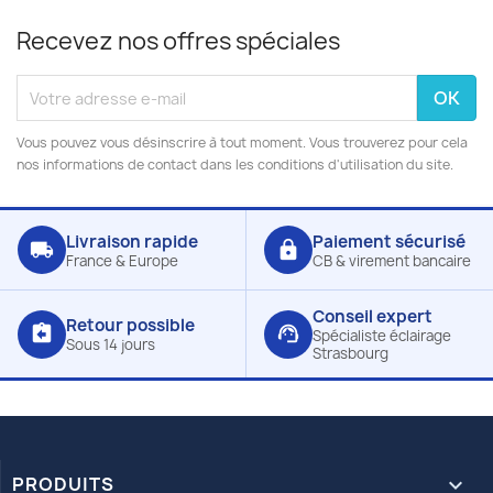
Recevez nos offres spéciales
Vous pouvez vous désinscrire à tout moment. Vous trouverez pour cela
nos informations de contact dans les conditions d'utilisation du site.
Livraison rapide
Paiement sécurisé
local_shipping
lock
France & Europe
CB & virement bancaire
Conseil expert
Retour possible
assignment_return
support_agent
Spécialiste éclairage
Sous 14 jours
Strasbourg
PRODUITS
