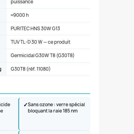
puissance
≈9000 h
PURITEC HNS 30W G13
TUV TL-D 30 W — ce produit
Germicidal G30W T8 (G30T8)
g
G30T8 (réf. 11080)
✓
cide
Sans ozone : verre spécial
se
bloquant la raie 185 nm