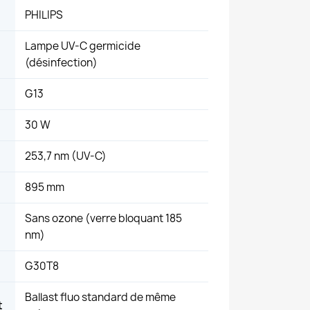
PHILIPS
Lampe UV-C germicide
(désinfection)
G13
30 W
253,7 nm (UV-C)
895 mm
Sans ozone (verre bloquant 185
nm)
G30T8
Ballast fluo standard de même
t