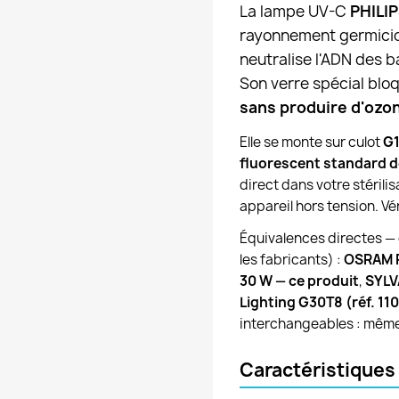
La lampe UV-C
PHILI
rayonnement germici
neutralise l'ADN des b
Son verre spécial bloq
sans produire d'ozo
Elle se monte sur culot
G
fluorescent standard 
direct dans votre stérilis
appareil hors tension. Vé
Équivalences directes —
les fabricants) :
OSRAM 
30 W — ce produit
,
SYLV
Lighting G30T8 (réf. 11
interchangeables : même
Caractéristiques