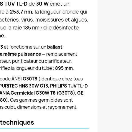
PS TUV TL-D
de
30 W
émet un
de à
253,7 nm
, la longueur d'onde qui
actéries, virus, moisissures et algues.
ue la raie 185 nm : elle désinfecte
ne
.
13
et fonctionne sur un
ballast
de même puissance
— remplacement
ateur, purificateur ou clarificateur,
rifiez la longueur du tube :
895 mm
.
 code ANSI
G30T8
(identique chez tous
PURITEC HNS 30W G13
,
PHILIPS TUV TL-D
ANIA Germicidal G30W T8 (G30T8)
,
GE
080)
. Ces gammes germicides sont
s culot, dimensions et rayonnement.
 techniques