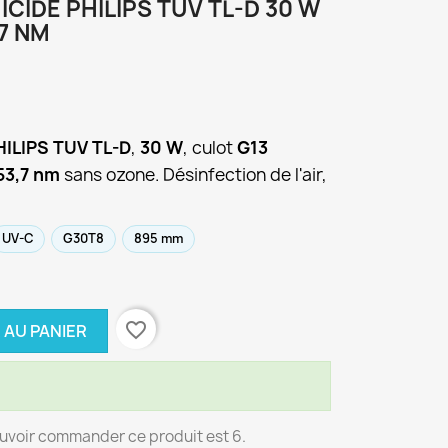
CIDE PHILIPS TUV TL-D 30 W
,7 NM
HILIPS TUV TL-D
,
30 W
, culot
G13
53,7 nm
sans ozone. Désinfection de l'air,
UV-C
G30T8
895 mm
favorite_border
 AU PANIER
uvoir commander ce produit est 6.