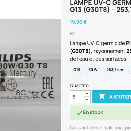
LAMPE UV-C GERMI
G13 (G30T8) – 253
19,90 €
HT
Lampe UV-C germicide
P
(G30T8)
, rayonnement
2
de l'eau et des surfaces.
G13
30 W
253,7 nm
Quantité

AJOUTER
En stock

La quantité minimale pour po