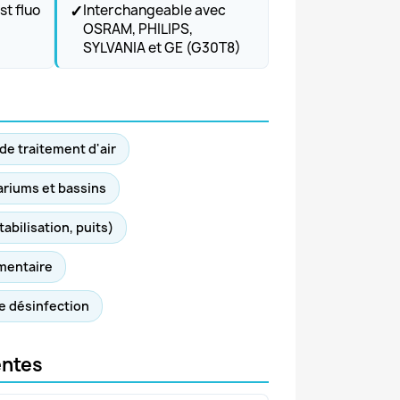
✓
st fluo
Interchangeable avec
OSRAM, PHILIPS,
SYLVANIA et GE (G30T8)
 de traitement d'air
ariums et bassins
abilisation, puits)
imentaire
de désinfection
entes