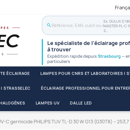
França
Ex. DULUX D 18
search
MASTER PL-C 1
2…
Le spécialiste de l'éclairage pro
à trouver
Expédition rapide depuis
Strasbourg
— en
particuliers
STE ÉCLAIRAGE
LAMPES POUR CNRS ET LABORATOIRES | 
 | STRASSELEC
ÉCLAIRAGE PROFESSIONNEL POUR ENTREP
HALOGÈNES
LAMPES UV
DALLE LED
V-C germicide PHILIPS TUV TL-D 30 W G13 (G30T8) – 253,7