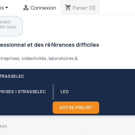


shopping_cart
is
Connexion
Panier
(0)
W/840,
8W, G24d-
fessionnel et des références difficiles
treprises, collectivités, laboratoires &
STRASSELEC
RISES | STRASSELEC
LED
VOTRE PROJET
 nm