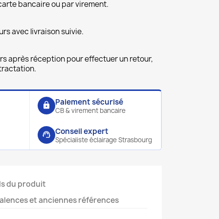
carte bancaire ou par virement.
urs avec livraison suivie.
rs après réception pour effectuer un retour,
ractation.
Paiement sécurisé
lock
CB & virement bancaire
Conseil expert
support_agent
Spécialiste éclairage Strasbourg
ls du produit
alences et anciennes références