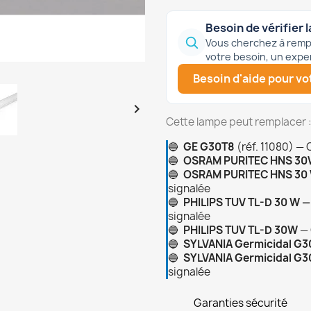
Besoin de vérifier l
Vous cherchez à rempl
votre besoin, un expe
Besoin d'aide pour vot

Cette lampe peut remplacer 
🔵
GE G30T8
(réf. 11080)
— 
🔵
OSRAM PURITEC HNS 30
🔵
OSRAM PURITEC HNS 30 
signalée
🔵
PHILIPS TUV TL-D 30 W —
signalée
🔵
PHILIPS TUV TL-D 30W
— 
🔵
SYLVANIA Germicidal G
🔵
SYLVANIA Germicidal G30
signalée
Garanties sécurité