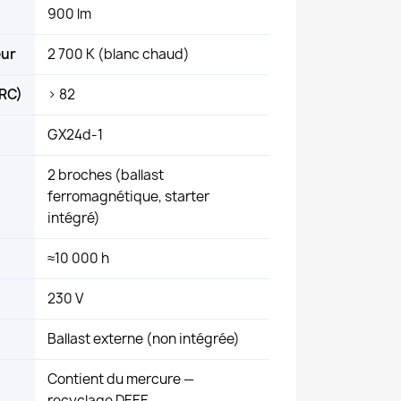
900 lm
eur
2 700 K (blanc chaud)
IRC)
> 82
GX24d-1
2 broches (ballast
ferromagnétique, starter
intégré)
≈10 000 h
230 V
Ballast externe (non intégrée)
Contient du mercure —
recyclage DEEE