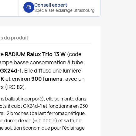
Conseil expert
support_agent
Spécialiste éclairage Strasbourg
ls du produit
te
RADIUM Ralux Trio 13 W
(code
 lampe basse consommation à tube
GX24d-1
. Elle diffuse une lumière
 K
et environ
900 lumens
, avec un
s (IRC 82).
s ballast incorporé), elle se monte dans
cts à culot GX24d-1 et fonctionne en 230
aire : 2 broches (ballast ferromagnétique,
ue durée de vie (≈10 000 h) et sa faible
e solution économique pour l'éclairage