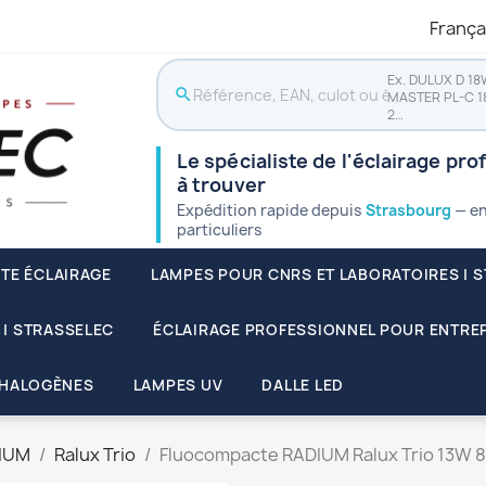
França
Ex. DULUX D 18
search
MASTER PL-C 1
2…
Le spécialiste de l'éclairage pro
à trouver
Expédition rapide depuis
Strasbourg
— en
particuliers
STE ÉCLAIRAGE
LAMPES POUR CNRS ET LABORATOIRES | 
 | STRASSELEC
ÉCLAIRAGE PROFESSIONNEL POUR ENTREP
HALOGÈNES
LAMPES UV
DALLE LED
IUM
Ralux Trio
Fluocompacte RADIUM Ralux Trio 13W 8