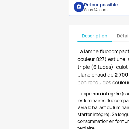
Retour possible
assignment_return
Sous 14 jours
Description
Détai
La lampe fluocompac
couleur 827) est une
triple (6 tubes), culot
blanc chaud de
2 700
bon rendu des couleur
Lampe
non intégrée
(san
les luminaires fluocompa
V via le ballast du lumin
starter intégré). Sa long
consommation en font un
tertiaire.