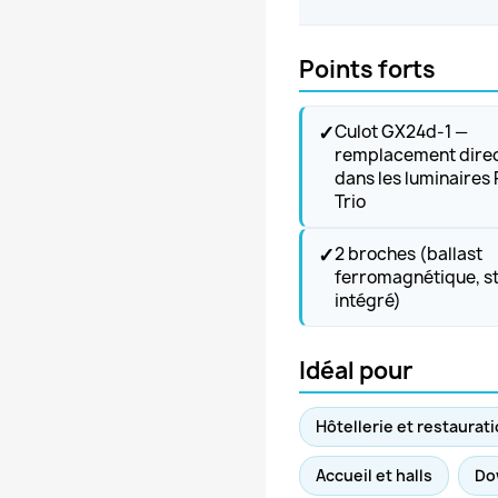
Points forts
✓
Culot GX24d-1 —
remplacement dire
dans les luminaires 
Trio
✓
2 broches (ballast
ferromagnétique, s
intégré)
Idéal pour
Hôtellerie et restaurat
Accueil et halls
Do