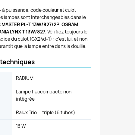
 à puissance, code couleur et culot
es lampes sont interchangeables dans le
S MASTER PL-T 13W/827/2P
,
OSRAM
ANIA LYNX T 13W/827
. Vérifiez toujours le
dice du culot (GX24d-1) : c'est lui, et non
rantit que la lampe entre dans la douille.
 techniques
RADIUM
Lampe fluocompacte non
intégrée
Ralux Trio — triple (6 tubes)
13 W