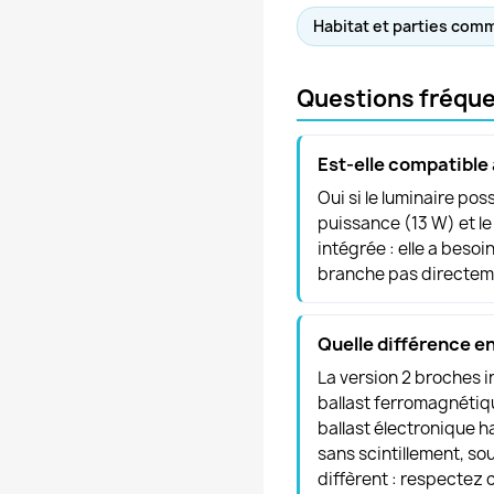
Habitat et parties co
Questions fréqu
Est-elle compatible
Oui si le luminaire po
puissance (13 W) et le
intégrée : elle a besoin
branche pas directeme
Quelle différence en
La version 2 broches i
ballast ferromagnétiq
ballast électronique 
sans scintillement, s
diffèrent : respectez c