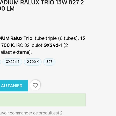
DIUM RALUX TRIO 13W 827 2
00 LM
IUM Ralux Trio
, tube triple (6 tubes),
13
 700 K
, IRC 82, culot
GX24d-1
(2
allast externe).
GX24d-1
2 700 K
827
favorite_border
 AU PANIER
uvoir commander ce produit est 2.