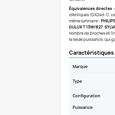
Équivalences directes
—
identiques (GX24d-1), c
même luminaire :
PHILIP
DULUX T 13W/827
,
SYLV
nombre de broches et l'in
la seule puissance, qui ga
Caractéristiques
Marque
Type
Configuration
Puissance