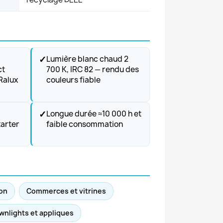
✓
Lumière blanc chaud 2
ct
700 K, IRC 82 — rendu des
Ralux
couleurs fiable
✓
Longue durée ≈10 000 h et
tarter
faible consommation
ion
Commerces et vitrines
wnlights et appliques