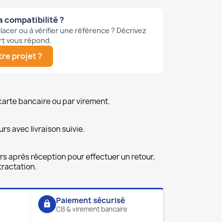
a compatibilité ?
acer ou à vérifier une référence ? Décrivez
rt vous répond.
re projet ?
carte bancaire ou par virement.
urs avec livraison suivie.
rs après réception pour effectuer un retour,
ractation.
Paiement sécurisé
lock
CB & virement bancaire