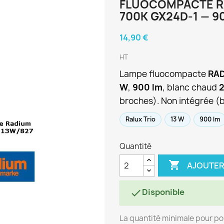
FLUOCOMPACTE RA
700K GX24D-1 — 9
14,90 €
HT
Lampe fluocompacte
RAD
W
,
900 lm
, blanc chaud
2
broches). Non intégrée (b
Ralux Trio
13 W
900 lm
Quantité

AJOUTER
Disponible

La quantité minimale pour po