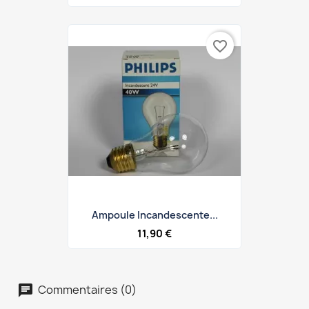
favorite_border
Ampoule Incandescente...
11,90 €
Commentaires (0)