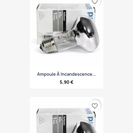
favorite_border
Ampoule À Incandescence...
5,90 €
favorite_border