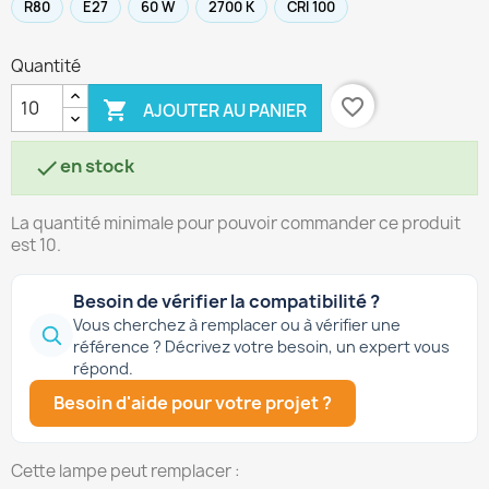
R80
E27
60 W
2700 K
CRI 100
Quantité
favorite_border

AJOUTER AU PANIER
en stock

La quantité minimale pour pouvoir commander ce produit
est 10.
Besoin de vérifier la compatibilité ?
Vous cherchez à remplacer ou à vérifier une
référence ? Décrivez votre besoin, un expert vous
répond.
Besoin d'aide pour votre projet ?
Cette lampe peut remplacer :