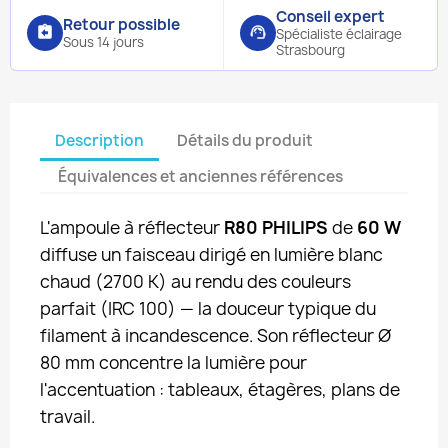
Conseil expert
Retour possible
assignment_return
support_agent
Spécialiste éclairage
Sous 14 jours
Strasbourg
Description
Détails du produit
Équivalences et anciennes références
L'ampoule à réflecteur
R80 PHILIPS
de
60 W
diffuse un faisceau dirigé en lumière blanc
chaud (2700 K) au rendu des couleurs
parfait (IRC 100) — la douceur typique du
filament à incandescence. Son réflecteur Ø
80 mm concentre la lumière pour
l'accentuation : tableaux, étagères, plans de
travail.