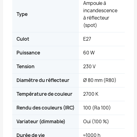
Ampoule à
incandescence
Type
à réflecteur
(spot)
Culot
E27
Puissance
60 W
Tension
230 V
Diamètre du réflecteur
Ø 80 mm (R80)
Température de couleur
2700 K
Rendu des couleurs (IRC)
100 (Ra 100)
Variateur (dimmable)
Oui (100 %)
Durée de vie
≈1000 h