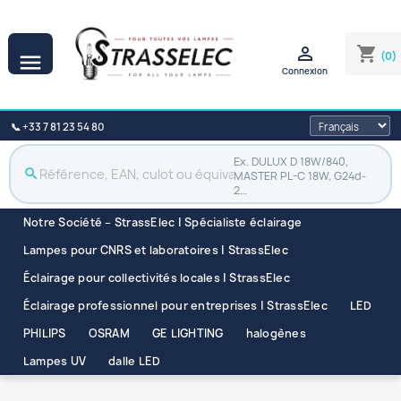

shopping_cart
(0)

Connexion
📞 +33 7 81 23 54 80
Ex. DULUX D 18W/840,
search
MASTER PL-C 18W, G24d-
2…
Notre Société – StrassElec | Spécialiste éclairage
Lampes pour CNRS et laboratoires | StrassElec
Éclairage pour collectivités locales | StrassElec
Éclairage professionnel pour entreprises | StrassElec
LED
PHILIPS
OSRAM
GE LIGHTING
halogènes
Lampes UV
dalle LED