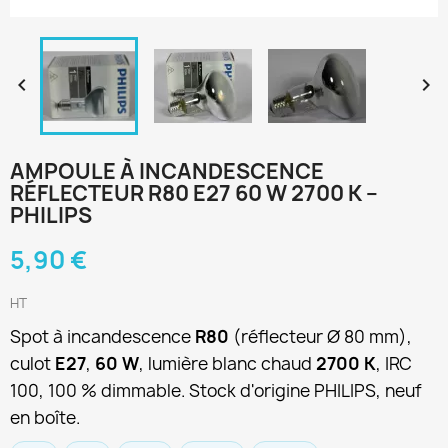


AMPOULE À INCANDESCENCE
RÉFLECTEUR R80 E27 60 W 2700 K –
PHILIPS
5,90 €
HT
Spot à incandescence
R80
(réflecteur Ø 80 mm),
culot
E27
,
60 W
, lumière blanc chaud
2700 K
, IRC
100, 100 % dimmable. Stock d'origine PHILIPS, neuf
en boîte.