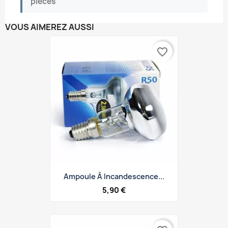
pièces
VOUS AIMEREZ AUSSI
favorite_border
Ampoule À Incandescence...
5,90 €