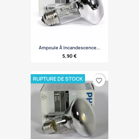
Ampoule À Incandescence...
5,90 €
RUPTURE DE STOCK
favorite_border